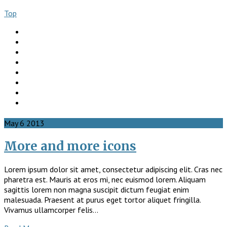
Top
About
Books
Ngo Comment
Articles
Videos
Donate
Social
Contact
May
6
2013
More and more icons
Lorem ipsum dolor sit amet, consectetur adipiscing elit. Cras nec
pharetra est. Mauris at eros mi, nec euismod lorem. Aliquam
sagittis lorem non magna suscipit dictum feugiat enim
malesuada. Praesent at purus eget tortor aliquet fringilla.
Vivamus ullamcorper felis…